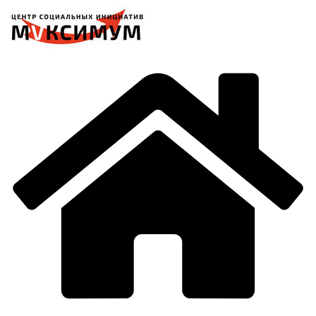
Перейти
к
содержимому