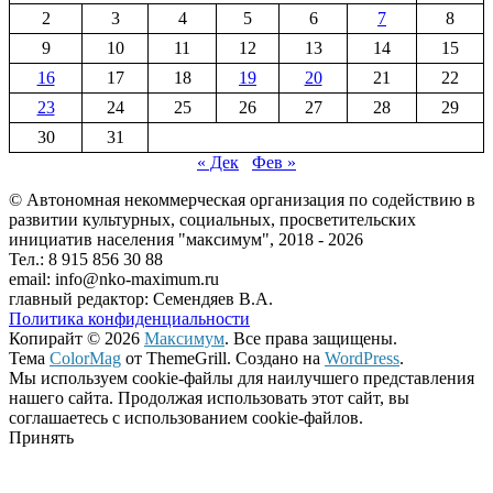
2
3
4
5
6
7
8
9
10
11
12
13
14
15
16
17
18
19
20
21
22
23
24
25
26
27
28
29
30
31
« Дек
Фев »
© Автономная некоммерческая организация по содействию в
развитии культурных, социальных, просветительских
инициатив населения "максимум", 2018 -
2026
Тел.: 8 915 856 30 88
email: info@nko-maximum.ru
главный редактор: Семендяев В.А.
Политика конфиденциальности
Копирайт © 2026
Максимум
. Все права защищены.
Тема
ColorMag
от ThemeGrill. Создано на
WordPress
.
Мы используем cookie-файлы для наилучшего представления
нашего сайта. Продолжая использовать этот сайт, вы
соглашаетесь с использованием cookie-файлов.
Принять