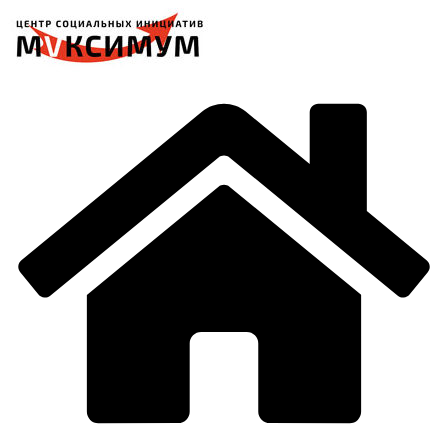
Перейти
к
содержимому