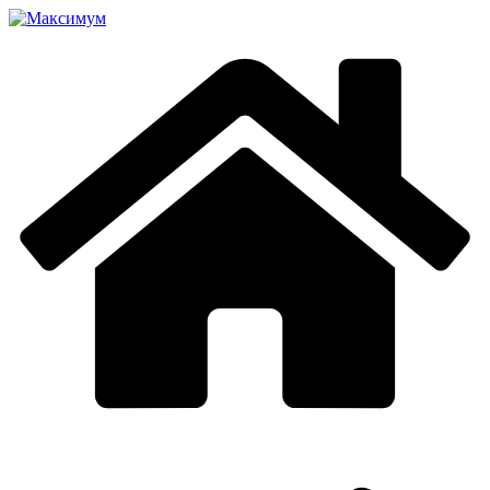
Перейти
к
содержимому