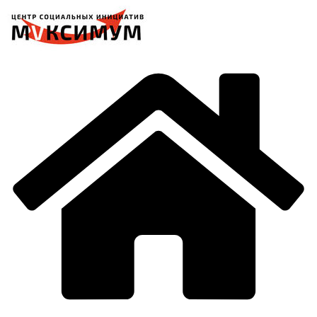
Перейти
к
содержимому