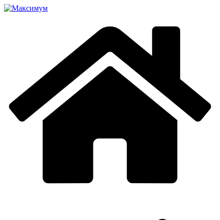
Перейти
к
содержимому