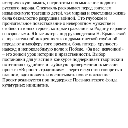
историческую память, патриотизм и осмысление подвига
русского народа. Спектакль раскрывает перед зрителем
невыносимую трагедию детей, чья мирная и счастливая жизнь
была безжалостно разрушена войной. Это глубокое и
пронзительное повествование о невероятном мужестве и
стойкости юных героев, которые сражались за Родину наравне
со взрослыми. Юные актеры под руководством Н. Ермолаевой
с поразительной искренностью и драматической глубиной
передают атмосферу того времени, боль потерь, хрупкость
надежд и непоколебимую волю к Победе. «За вас, девчонки!»
– это живой урок истории и нравственности. Выбор
постановки для участия в конкурсе подчеркивает творческий
потенциал студийцев и глубокую приверженность миссии
проекта «Верность традициям» – через искусство говорить о
главном, вдохновлять и воспитывать новое поколение.
Проект реализуется при поддержке Президентского фонда
культурных инициатив.