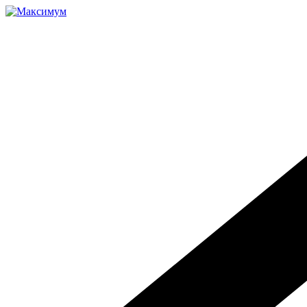
Перейти
к
содержимому