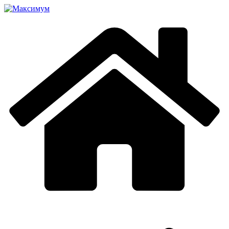
Перейти
к
содержимому