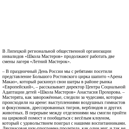
В Липецкой региональной общественной организации
инвалидов «Школа Мастеров» продолжают работать две
смены лагеря «Летний Мастерок».
– В праздничный День России мы с ребятами посетили
представление Большого Ростовского цирка шапито «Арена
Макао», который раскинул свои шатры в районе рынка
«Европейский», – рассказывает директор Центра Социальной
Адаптации детей «Школа Мастеров» Анастасия Прохорова. –
Мастерята, как заворожённые, следили за чудесами, которые
происходили на арене: выступлениями воздушных гимнастов
и фокусников, дрессированных тигров, верблюдов и других
животных. В перерыве между отделениями мы смогли пройти
на цирковой помост и пообщаться с весёлым клоуном,
который с удовольствием поиграл с нашими воспитанниками.
Двухчасовая шоу-программа пролетела, как один миг, и так не