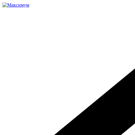
Перейти
к
содержимому