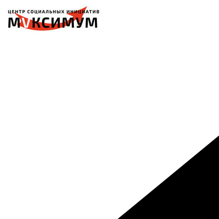
Перейти
к
содержимому