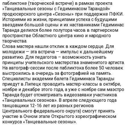
пабликтоке (творческой встрече) в рамках проекта
«Танцевальные сезоны с Гедиминасом Тарандой»
продюсерского центра «Сезоны» при поддержке ПФКИ.
Историями из жизни, принципами успеха с будущими
звездами большой сцены и их наставниками Гедиминас
Таранда делился более полутора часов в партнерском
пространстве Областного центра кино и народного
творчества.
Слова мастера нашли отклик в каждом сердце. Для
молодежи — эта встреча — импульс к дальнейшему
развитию. Для педагогов – возможность узнать
принципы учительского мастерства знаменитого артиста.
На автограф-сессии после пабликтока более 50 человек
выстроились в очередь за фотографией на память.
Специалисты академии балета Гедиминаса Таранды
приедут в Липецк проводить мастер-классы в октябре,
ноябре и декабре этого года, а уже с ноябре сам маэстро
Таранда будет отсматривать видеозаявки участников
«Танцевальных сезонов». В апреле следующего года
танцовщики 12-16 лет из разных регионов
Центрального федерального округа) смогут принять
участие в Очном этапе Открытого хореографическом
конкурса «Танцевальные сезоны».