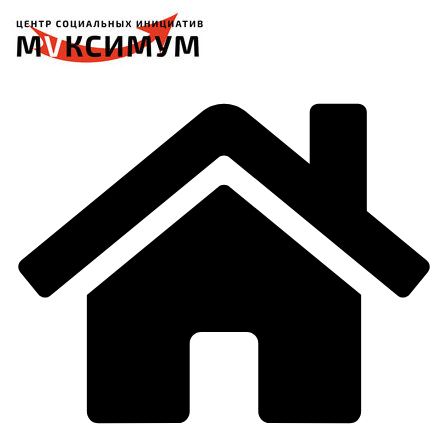
Перейти
к
содержимому