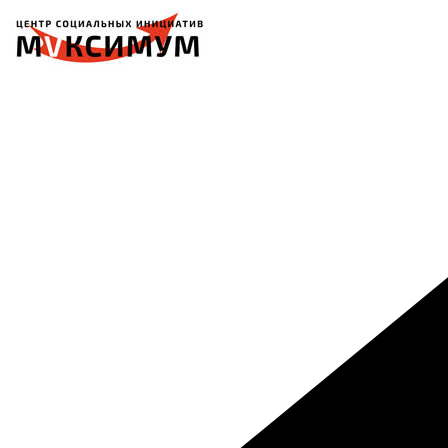
Перейти
к
содержимому