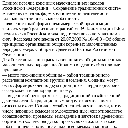
Едином перечне коренных малочисленных народов
Российской Федерации». Сохранение традиционных систем
жизнеобеспечения, форм хозяйственной деятельности –
главная их отличительная особенность.
Появление такой формы некоммерческой организации
явилось мерой реализации гарантий ст. 69 Конституции РФ и
появилось в Российском законодательстве со вступлением в
силу Федерального закона от 20.07.2000 № 104-ФЗ «Об общих
принципах организации общин коренных малочисленных
народов Севера, Сибири и Дальнего Востока Российской
Федерации».
Для более детального раскрытия понятия общины коренных
малочисленных народов необходимо выделить её основные
признаки:
— место проживания общины – район традиционного
расселения компактной группы населения. Общины могут
быть сформированы по двум принципам – территориально-
соседскому и кровнородственному;
— ведение общего промысла, традиционной хозяйственной
деятельности. К традиционным видам их деятельности
отнесены около 13 видов хозяйственной деятельности, в том
числе народные ремесла и художественные; животноводство;
собаководство; промыслы земледелие и заготовка древесины;
бортничество, пчеловодство; промысловая охота, а также
добыча и переработка полезных ископаемых и многое др.;