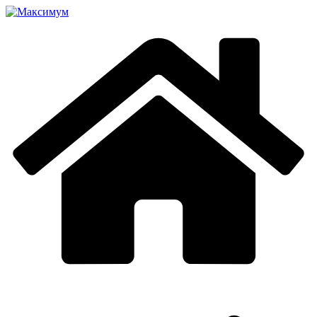
Перейти
к
содержимому