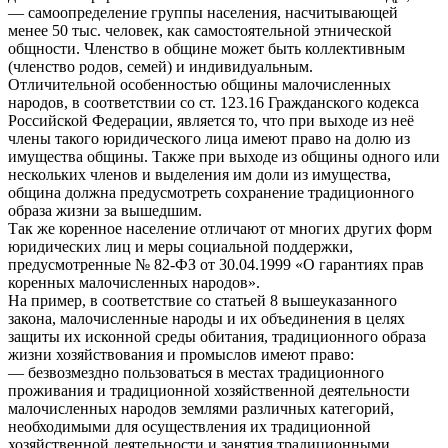
— самоопределение группы населения, насчитывающей
менее 50 тыс. человек, как самостоятельной этнической
общности. Членство в общине может быть коллективным
(членство родов, семей) и индивидуальным.
Отличительной особенностью общины малочисленных
народов, в соответствии со ст. 123.16 Гражданского кодекса
Российской Федерации, является то, что при выходе из неё
члены такого юридического лица имеют право на долю из
имущества общины. Также при выходе из общины одного или
нескольких членов и выделения им доли из имущества,
община должна предусмотреть сохранение традиционного
образа жизни за вышедшим.
Так же коренное население отличают от многих других форм
юридических лиц и меры социальной поддержки,
предусмотренные № 82-ФЗ от 30.04.1999 «О гарантиях прав
коренных малочисленных народов».
На пример, в соответствие со статьей 8 вышеуказанного
закона, малочисленные народы и их объединения в целях
защиты их исконной среды обитания, традиционного образа
жизни хозяйствования и промыслов имеют право:
— безвозмездно пользоваться в местах традиционного
проживания и традиционной хозяйственной деятельности
малочисленных народов землями различных категорий,
необходимыми для осуществления их традиционной
хозяйственной деятельности и занятия традиционными