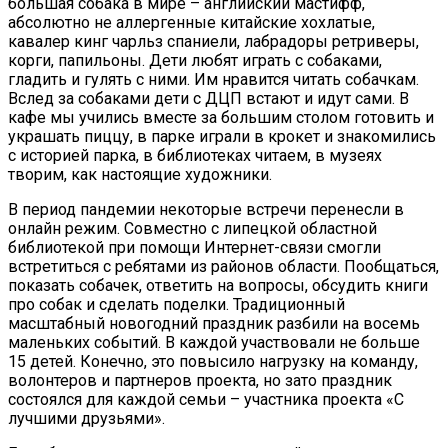
большая собака в мире – английский мастифф,
абсолютно не аллергенные китайские хохлатые,
кавалер кинг чарльз спаниели, лабрадоры ретриверы,
корги, папильоны. Дети любят играть с собаками,
гладить и гулять с ними. Им нравится читать собачкам.
Вслед за собаками дети с ДЦП встают и идут сами. В
кафе мы учились вместе за большим столом готовить и
украшать пиццу, в парке играли в крокет и знакомились
с историей парка, в библиотеках читаем, в музеях
творим, как настоящие художники.
В период пандемии некоторые встречи перенесли в
онлайн режим. Совместно с липецкой областной
библиотекой при помощи Интернет-связи смогли
встретиться с ребятами из районов области. Пообщаться,
показать собачек, ответить на вопросы, обсудить книги
про собак и сделать поделки. Традиционный
масштабный новогодний праздник разбили на восемь
маленьких событий. В каждой участвовали не больше
15 детей. Конечно, это повысило нагрузку на команду,
волонтеров и партнеров проекта, но зато праздник
состоялся для каждой семьи – участника проекта «С
лучшими друзьями».