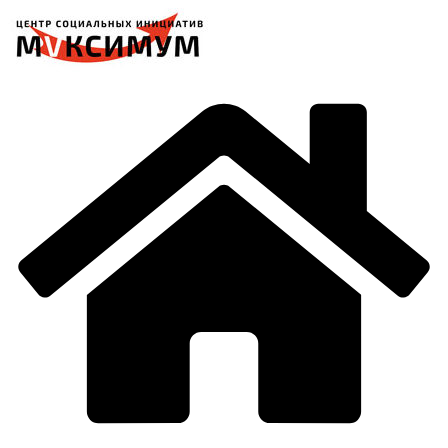
Перейти
к
содержимому