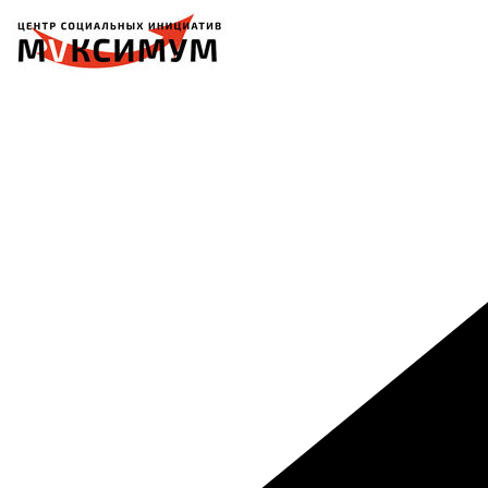
Перейти
к
содержимому