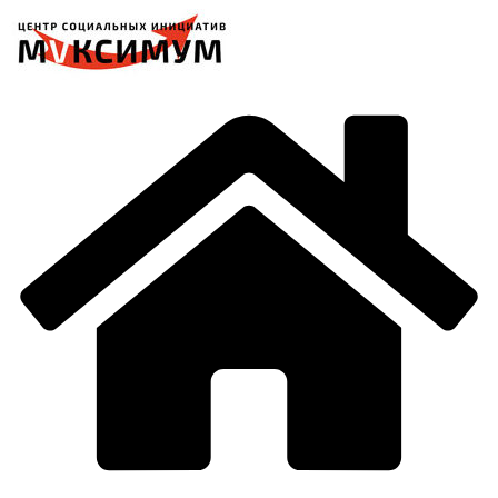
Перейти
к
содержимому