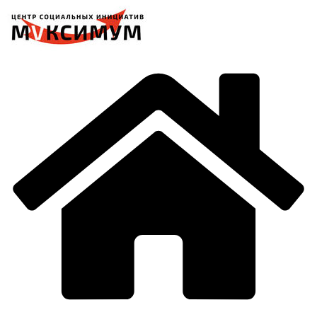
Перейти
к
содержимому