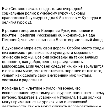
БФ «Светлое начало» подготовил очередной
социальные ролик к учебному курсу «Основы
православной культуры» для 4-5 классов — Культура и
религия (урок 2).
В ролике говорится о Крещении Руси, иконописи и
понятие – религия. Рассказано об иконописце Ладе
Петровой, чье имя носит наш Благотворительный Фонд.
В духовном мире есть свои дороги. Особое место среди
них занимают религиозные культуры и морально-
этические нормы. Все они основаны на таких вечных
ценностях, как добро, честь, справедливость,
милосердие. Если человек следует им, он не заблудится
в сложном мире, сможет отличить хорошее от плохого,
узнает, как сделать свой внутренний мир чистым,
светлым и радостным.
Команда БФ «Светлое начало» уверена, что
использование мультимедиа на уроке, повышает к нему
интерес, помогает в усвоении материала. Наши ролики
могут применяться на уроках и во внеклассной
деятельности, так же могут служить вспомогательным