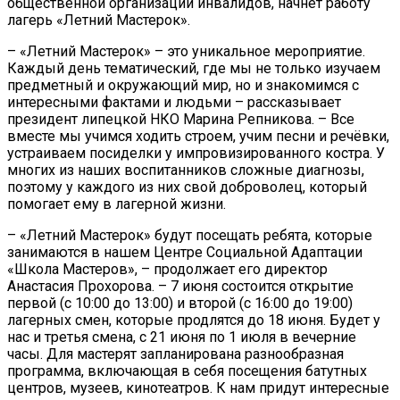
общественной организации инвалидов, начнёт работу
лагерь «Летний Мастерок».
– «Летний Мастерок» – это уникальное мероприятие.
Каждый день тематический, где мы не только изучаем
предметный и окружающий мир, но и знакомимся с
интересными фактами и людьми – рассказывает
президент липецкой НКО Марина Репникова. – Все
вместе мы учимся ходить строем, учим песни и речёвки,
устраиваем посиделки у импровизированного костра. У
многих из наших воспитанников сложные диагнозы,
поэтому у каждого из них свой доброволец, который
помогает ему в лагерной жизни.
– «Летний Мастерок» будут посещать ребята, которые
занимаются в нашем Центре Социальной Адаптации
«Школа Мастеров», – продолжает его директор
Анастасия Прохорова. – 7 июня состоится открытие
первой (с 10:00 до 13:00) и второй (с 16:00 до 19:00)
лагерных смен, которые продлятся до 18 июня. Будет у
нас и третья смена, с 21 июня по 1 июля в вечерние
часы. Для мастерят запланирована разнообразная
программа, включающая в себя посещения батутных
центров, музеев, кинотеатров. К нам придут интересные