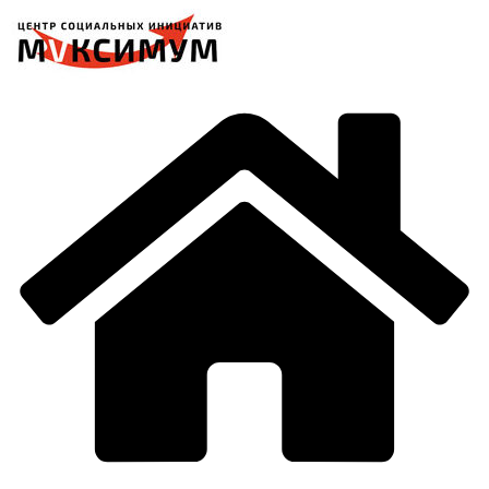
Перейти
к
содержимому