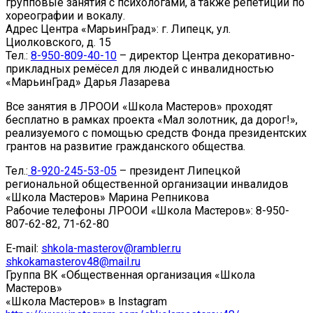
групповые занятия с психологами, а также репетиции по
хореографии и вокалу.
Адрес Центра «МарьинГрад»: г. Липецк, ул.
Циолковского, д. 15
Тел.:
8-950-809-40-10
– директор Центра декоративно-
прикладных ремёсел для людей с инвалидностью
«МарьинГрад» Дарья Лазарева
Все занятия в ЛРООИ «Школа Мастеров» проходят
бесплатно в рамках проекта «Мал золотник, да дорог!»,
реализуемого с помощью средств Фонда президентских
грантов на развитие гражданского общества.
Тел.:
8-920-245-53-05
– президент Липецкой
региональной общественной организации инвалидов
«Школа Мастеров» Марина Репникова
Рабочие телефоны ЛРООИ «Школа Мастеров»: 8-950-
807-62-82, 71-62-80
E-mail:
shkola-masterov@rambler.ru
shkokamasterov48@mail.ru
Группа ВК «Общественная организация «Школа
Мастеров»
«Школа Мастеров» в Instagram