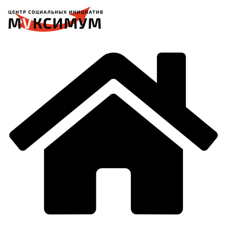
Перейти
к
содержимому