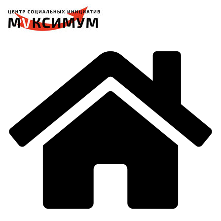
Перейти
к
содержимому