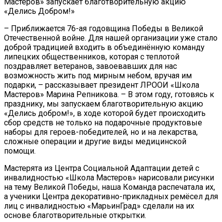
Мастеров» запускает благотворительную акцию
«Делись Добром!»
– Приближается 76-ая годовщина Победы в Великой
Отечественной войне. Для нашей организации уже стало
доброй традицией входить в объединённую команду
липецких общественников, которая с теплотой
поздравляет ветеранов, завоевавших для нас
возможность жить под мирным небом, вручая им
подарки, – рассказывает президент ЛРООИ «Школа
Мастеров» Марина Репникова. – В этом году, готовясь к
празднику, мы запускаем благотворительную акцию
«Делись добром!», в ходе которой будет происходить
сбор средств не только на подарочные продуктовые
наборы для героев-победителей, но и на лекарства,
сложные операции и другие виды медицинской
помощи.
Мастерята из Центра Социальной Адаптации детей с
инвалидностью «Школа Мастеров» нарисовали рисунки
на тему Великой Победы, наша Команда распечатала их,
а ученики Центра декоративно-прикладных ремёсел для
лиц с инвалидностью «МарьинГрад» сделали на их
основе благотворительные открытки.