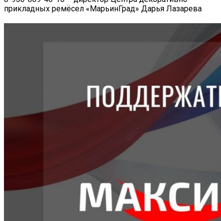
прикладных ремёсел «МарьинГрад» Дарья Лазарева