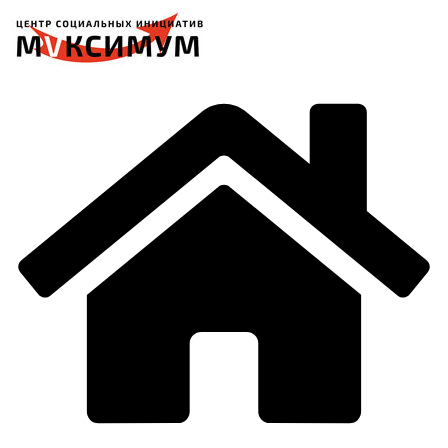
Перейти
к
содержимому