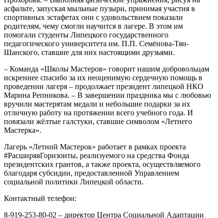
асфальте, запуская мыльные пузыри, принимая участия в
спортивных эстафетах они с удовольствием показали
родителям, чему смогли научится в лагере. В этом им
помогали студенты Липецкого государственного
педагогического университета им. П.П. Семёнова-Тян-
Шанского, ставшие для них настоящими друзьями.
– Команда «Школы Мастеров» говорит нашим добровольцам
искреннее спасибо за их неоценимую сердечную помощь в
проведении лагеря – продолжает президент липецкой НКО
Марина Репникова. – В завершении праздника мы с любовью
вручили мастерятам медали и небольшие подарки за их
отличную работу на протяжении всего учебного года. И
повязали жёлтые галстуки, ставшие символом «Летнего
Мастерка».
Лагерь «Летний Мастерок» работает в рамках проекта
#РасширяяГоризонты, реализуемого на средства Фонда
президентских грантов, а также проекта, осуществляемого
благодаря субсидии, предоставленной Управлением
социальной политики Липецкой области.
Контактный телефон:
8-919-253-80-02 – директор Центра Социальной Адаптации