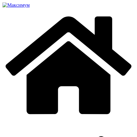
Перейти
к
содержимому