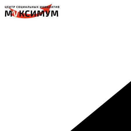
Перейти
к
содержимому