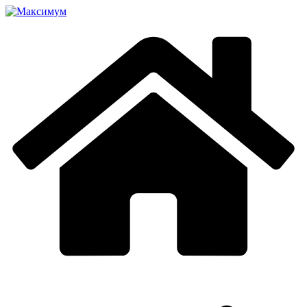
Перейти
к
содержимому