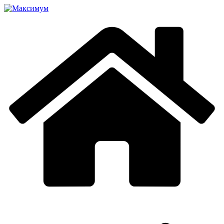
Перейти
к
содержимому