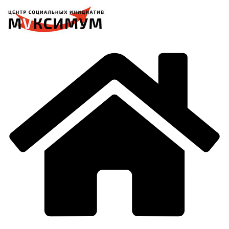
Перейти
к
содержимому