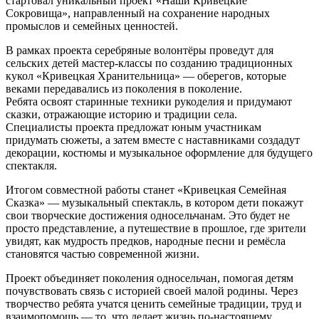
стартовал уникальный проект «Наши Кривецкие
Сокровища», направленный на сохранение народных
промыслов и семейных ценностей.
В рамках проекта серебряные волонтёры проведут для
сельских детей мастер-классы по созданию традиционных
кукол «Кривецкая Хранительница» — оберегов, которые
веками передавались из поколения в поколение.
Ребята освоят старинные техники рукоделия и придумают
сказки, отражающие историю и традиции села.
Специалисты проекта предложат юным участникам
придумать сюжеты, а затем вместе с наставниками создадут
декорации, костюмы и музыкальное оформление для будущего
спектакля.
Итогом совместной работы станет «Кривецкая Семейная
Сказка» — музыкальный спектакль, в котором дети покажут
свои творческие достижения односельчанам. Это будет не
просто представление, а путешествие в прошлое, где зрители
увидят, как мудрость предков, народные песни и ремёсла
становятся частью современной жизни.
Проект объединяет поколения односельчан, помогая детям
почувствовать связь с историей своей малой родины. Через
творчество ребята учатся ценить семейные традиции, труд и
взаимопомощь — то, что делает жизнь по-настоящему