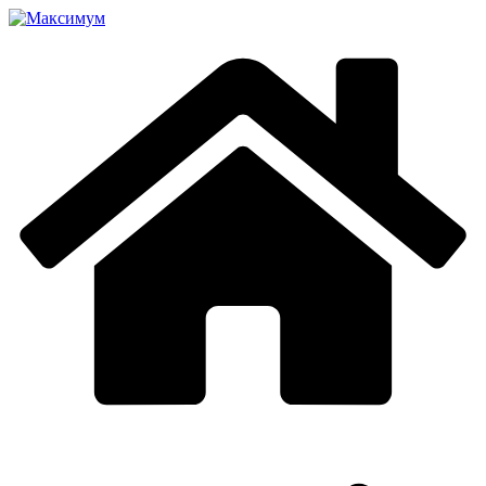
Перейти
к
содержимому