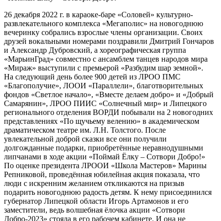
26 декабря 2022 г. в караоке-баре «Соловей» культурно-
развлекательного комплекса «Мегаполис» на новогоднюю
вечеринку собрались взрослые члены организации. Своих
друзей вокальными номерами поздравили Дмитрий Гончаров
и Александр Дубровский, а хореографическая группа
«МарьинГрад» совместно с ансамблем танцев народов мира
«Мираж» выступили с премьерой «Разбудим шар земной».
На следующий день более 900 детей из ЛРОО ПМС
«Благополучие», ЛООИ «Параллели», благотворительных
фондов «Светлое начало», «Вместе делаем добро» и «Добрый
Самарянин», ЛРОО ПИИС «Солнечный мир» и Липецкого
регионального отделения ВОРДИ побывали на 2 новогодних
представлениях «По щучьему велению» в академическом
драматическом театре им. Л.Н. Толстого. После
увлекательной доброй сказки все они получили
долгожданные подарки, приобретённые неравнодушными
липчанами в ходе акции «Поймай Ёлку – Сотвори Добро!»
По оценке президента ЛРООИ «Школа Мастеров» Марины
Репниковой, проведённая юбилейная акция показала, что
люди с искренним желанием откликаются на призыв
подарить новогоднюю радость детям. К нему присоединился
губернатор Липецкой области Игорь Артамонов и его
заместители, ведь волшебная ёлочка акции «Сотвори
Добро-2023» стояла в его рабочем кабинете. И она не