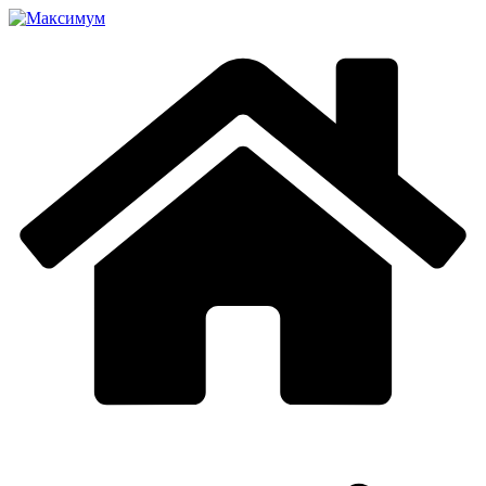
Перейти
к
содержимому