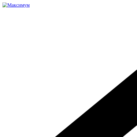
Перейти
к
содержимому