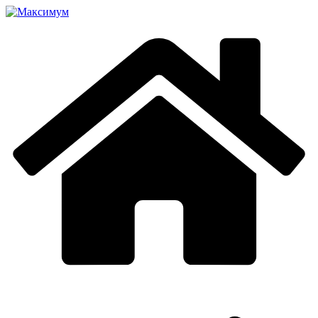
Перейти
к
содержимому