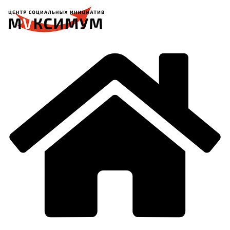
Перейти
к
содержимому