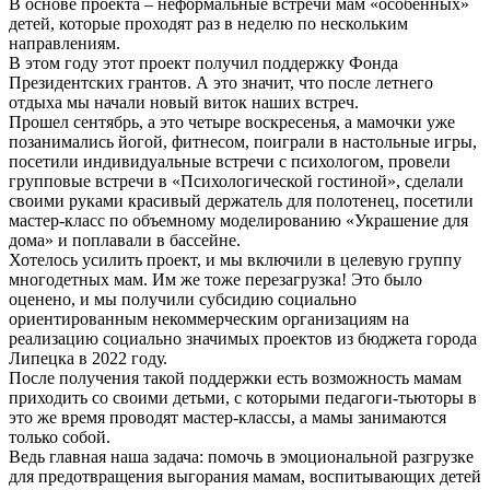
В основе проекта – неформальные встречи мам «особенных»
детей, которые проходят раз в неделю по нескольким
направлениям.
В этом году этот проект получил поддержку Фонда
Президентских грантов. А это значит, что после летнего
отдыха мы начали новый виток наших встреч.
Прошел сентябрь, а это четыре воскресенья, а мамочки уже
позанимались йогой, фитнесом, поиграли в настольные игры,
посетили индивидуальные встречи с психологом, провели
групповые встречи в «Психологической гостиной», сделали
своими руками красивый держатель для полотенец, посетили
мастер-класс по объемному моделированию «Украшение для
дома» и поплавали в бассейне.
Хотелось усилить проект, и мы включили в целевую группу
многодетных мам. Им же тоже перезагрузка! Это было
оценено, и мы получили субсидию социально
ориентированным некоммерческим организациям на
реализацию социально значимых проектов из бюджета города
Липецка в 2022 году.
После получения такой поддержки есть возможность мамам
приходить со своими детьми, с которыми педагоги-тьюторы в
это же время проводят мастер-классы, а мамы занимаются
только собой.
Ведь главная наша задача: помочь в эмоциональной разгрузке
для предотвращения выгорания мамам, воспитывающих детей