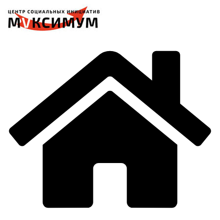
Перейти
к
содержимому