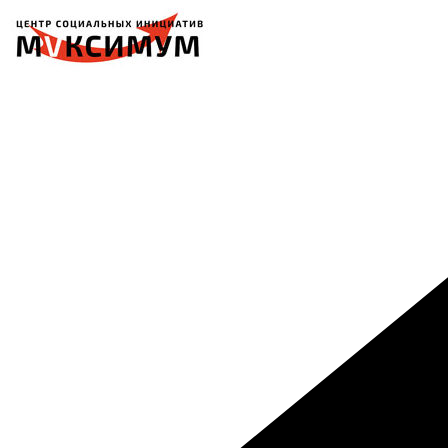
Перейти
к
содержимому