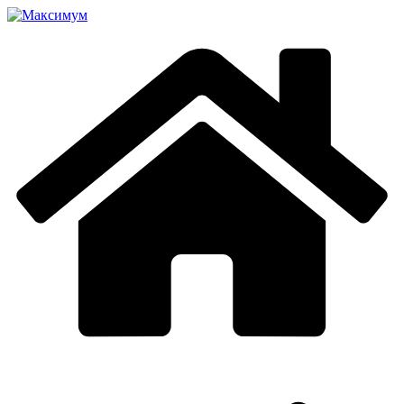
Перейти
к
содержимому