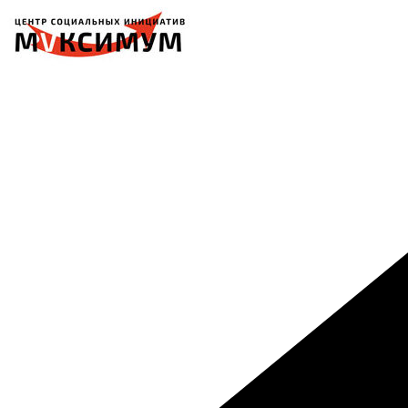
Перейти
к
содержимому