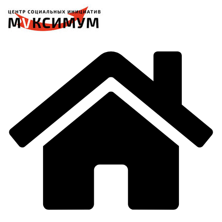
Перейти
к
содержимому