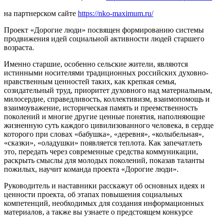
на партнерском сайте
https://nko-maximum.ru/
Проект «Дорогие люди» посвящен формированию системы
продвижения идей социальной активности людей старшего
возраста.
Именно старшие, особенно сельские жители, являются
истинными носителями традиционных российских духовно-
нравственным ценностей таких, как крепкая семья,
созидательный труд, приоритет духовного над материальным,
милосердие, справедливость, коллективизм, взаимопомощь и
взаимоуважение, историческая память и преемственность
поколений и многие другие ценные понятия, наполняющие
жизненную суть каждого цивилизованного человека, в сердце
которого при словах «бабушка», «деревня», «колыбельная»,
«сказки», «оладушки» появляется теплота. Как запечатлеть
это, передать через современные средства коммуникации,
раскрыть смыслы для молодых поколений, показав таланты
пожилых, научит команда проекта «Дорогие люди».
Руководитель и наставники расскажут об основных идеях и
ценности проекта, об этапах повышения социальных
компетенций, необходимых для создания информационных
материалов, а также вы узнаете о предстоящем конкурсе