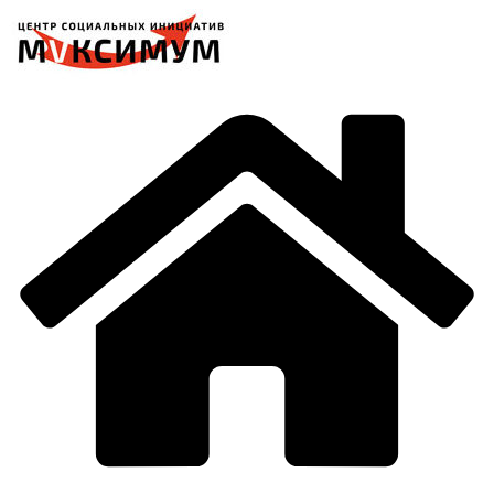
Перейти
к
содержимому