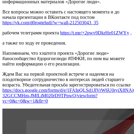
информационных материалов «Дорогие люди».
Все вопросы можно оставить с настоящего момента и до
начала презентации в ВКонтакте под постом
https://vk.com/d0rogieludi?w=wall-212503043_35
рабочем телеграмм проекта
https://t.me/+2pwv9DkrHe01ZWYy
,
а также по ходу ее проведения.
Напоминаем, что хэштеги проекта «Дорогие люди»
#аносообщество #дорогиелюди #ПФКИ, по ним вы можете
найти информацию о его реализации.
Ждем Вас на первой проектной встрече и надеемся на
плодотворное сотрудничество в интересах людей старшего
возраста. Убедительная просьба зарегистрироваться по ссылке
https://docs.google.com/forms/d/e/1FAIpQLSd1JlVrW6U0ryiX8NAjt
32GCCMHm-JMfLiM020rD9TPnwQ/viewform?
vc=0&c=0&w=1&flr=0