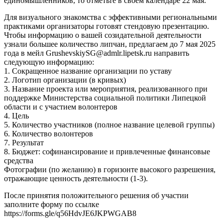
единомышленников, то отметьте в своем календаре 22 мая.
Для визуального знакомства с эффективными региональными
практиками организаторы готовят стендовую презентацию.
Чтобы информацию о вашей созидательной деятельности
узнали большее количество липчан, предлагаем до 7 мая 2025
года в мейл GrushevskiySG@admlr.lipetsk.ru направить
следующую информацию:
1. Сокращенное название организации по уставу
2. Логотип организации (в кривых)
3. Название проекта или мероприятия, реализованного при
поддержке Министерства социальной политики Липецкой
области и с участием волонтеров
4. Цель
5. Количество участников (полное название целевой группы)
6. Количество волонтеров
7. Результат
8. Бюджет: софинансирование и привлеченные финансовые
средства
Фотографии (по желанию) в горизонте высокого разрешения,
отражающие ценность деятельности (1-3).
После принятия положительного решения об участии
заполните форму по ссылке
https://forms.gle/q56HdvJE6JKPWGAB8