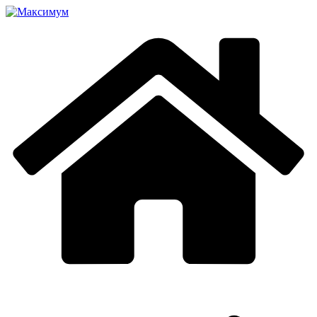
Перейти
к
содержимому