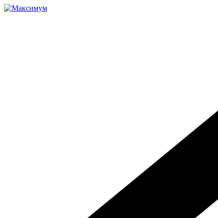
Перейти
к
содержимому