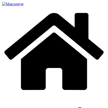
Перейти
к
содержимому