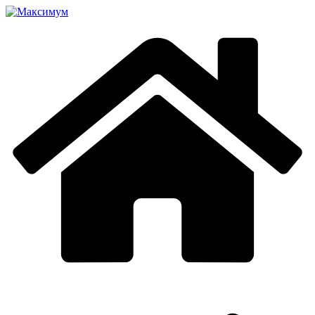
Перейти
к
содержимому