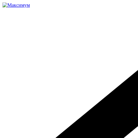
Перейти
к
содержимому