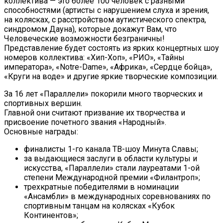
коллектива — это более 100 человек с разными
способностями (артисты с нарушением слуха и зрения,
на колясках, с расстройством аутистического спектра,
синдромом Дауна), которые докажут Вам, что
Человеческие возможности безграничны!
Представление будет состоять из ярких концертных шоу
номеров коллектива: «Хип-Хоп», «РИО», «Тайны
императора», «Notre-Dame», «Африка», «Сердце бойца»,
«Круги на воде» и другие яркие творческие композиции.
За 16 лет «Параллели» покорили много творческих и
спортивных вершин.
Главной они считают призвание их творчества и
присвоение почетного звания «Народный».
Основные награды:
финалисты 1-го канала ТВ-шоу Минута Славы;
за выдающиеся заслуги в области культуры и
искусства, «Параллели» стали лауреатами 1-ой
степени Международной премии «Филантроп»;
трехкратные победителями в номинации
«Ансамбли» в международных соревнованиях по
спортивным танцам на колясках «Кубок
Континентов»;