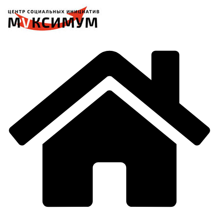
Перейти
к
содержимому