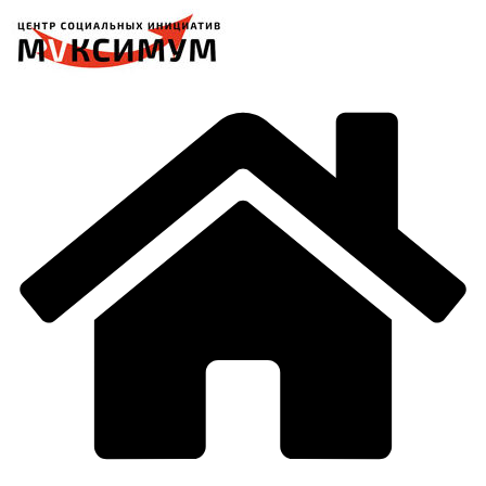
Перейти
к
содержимому