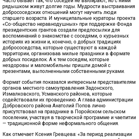
Часто бывает так, что соседей не выбирают, но с ними
рядышком живут долгие годы. Мудрости выстраивания
добрососедских отношений могут научить люди
старшего возраста. И муниципальные кураторы проекта
«Со-общество неравнодушных» при поддержке Фонда
президентских грантов создали предпосылки для
воспоминаний о знакомстве с соседями, о курьезных
историях из жизни и, конечно, о добрых традициях
добрососедства, которые существуют в каждой
территории, организовав милые праздники в формате
добрых посиделок. А к тем соседям, которые
нездоровы и маломобильны пришли домой с
презентами, выполненными собственными руками.
Формат события показался интересным представителям
органов местного самоуправления Задонского,
Измалковского, Усманского районов, которые
содействовали их проведению. А глава администрации
Добровского района Анатолий Попов лично
присутствовал на празднике в Поройском сельском
поселении, участвуя в творческой программе и чаепитии
— традиционной форме неформального общения.
Как отмечает Ксения Гревцева: «За период реализации