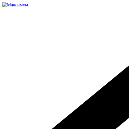
Перейти
к
содержимому