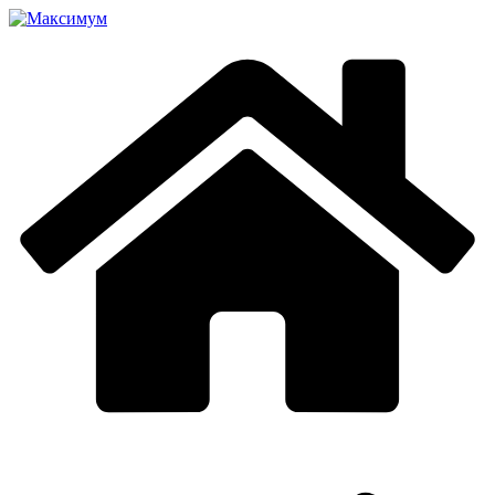
Перейти
к
содержимому